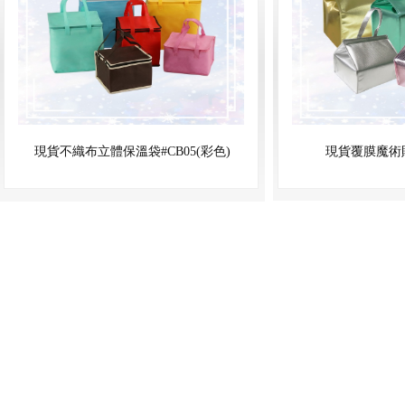
現貨不織布立體保溫袋#CB05(彩色)
現貨覆膜魔術貼