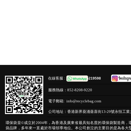
在線客服 :
65219598
服務熱線：
852-8208-9220
電子郵箱:
info@recyclebag.com
公司地址：
香港新界葵涌葵喜街13-29號永恒工業
環保袋皇©成立於2004年，為香港及廣東省最具知名度的環保袋製造商，
袋品牌，多年來一直處於市場領導地位。本公司創立的主要目的是為各大