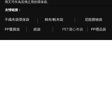
用又可作為宣傳之用的環保袋。
友情链接：
不織布袋環保袋
棉布/帆布袋
尼龍購物袋
PP覆膜袋
紙袋
PET麗心布袋
PP禮品袋
© 2003~2015 Recyclebag.com Corporation. All Rig