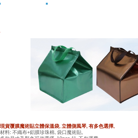
現貨覆膜魔術貼立體保溫袋, 立體側風琴, 有多色選擇,
材料: 不織布+鋁膜珍珠棉, 袋口魔術貼,