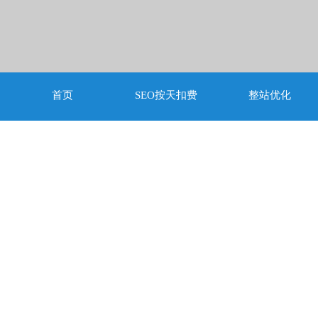
首页
SEO按天扣费
整站优化