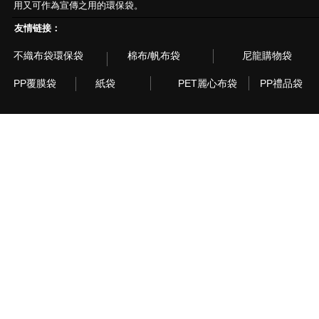
用又可作為宣傳之用的環保袋。
友情链接：
不織布袋環保袋
棉布/帆布袋
尼龍購物袋
PP覆膜袋
紙袋
PET麗心布袋
PP禮品袋
© 2003~2015 Recyclebag.com Corporation. All Rig