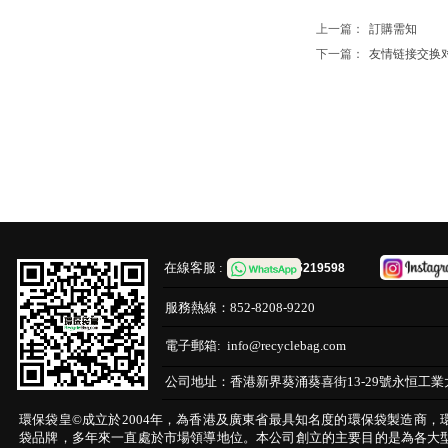
上一篇：
訂購需知
下一篇：
友情链接交换对公司
在線客服 :
65219598
服務熱線：
852-8208-9220
電子郵箱:
info@recyclebag.com
公司地址：
香港新界葵涌葵喜街13-29號永恒工業
環保袋皇©成立於2004年，為香港及廣東省最具知名度的環保袋製造商，
袋品牌，多年來一直處於市場領導地位。本公司創立的主要目的是為各大