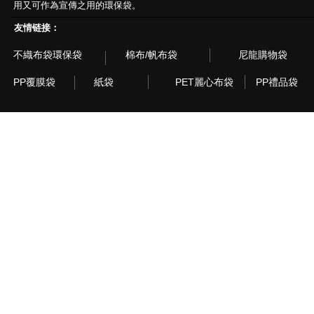
用又可作為宣傳之用的環保袋。
友情链接：
不織布袋環保袋
棉布/帆布袋
尼龍購物袋
PP覆膜袋
紙袋
PET麗心布袋
PP禮品袋
© 2003~2015 Recyclebag.com Corporation. All Rig