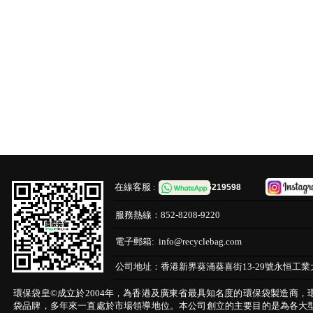
在線客服 :
65219598
服務熱線：
852-8208-9220
電子郵箱:
info@recyclebag.com
公司地址：
香港新界葵涌葵喜街13-29號永恒工業
環保袋皇©成立於2004年，為香港及廣東省最具知名度的環保袋製造商，
袋品牌，多年來一直處於市場領導地位。本公司創立的主要目的是為各大