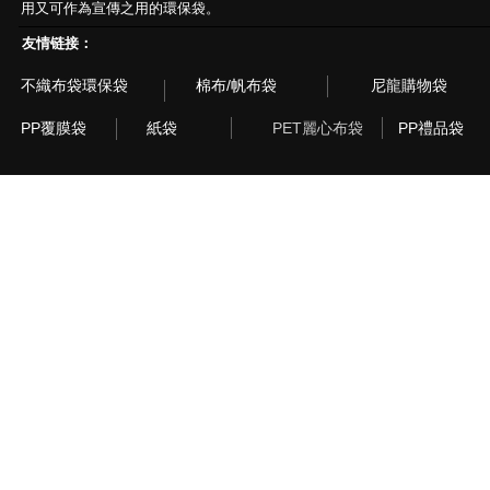
用又可作為宣傳之用的環保袋。
友情链接：
不織布袋環保袋
棉布/帆布袋
尼龍購物袋
PP覆膜袋
紙袋
PET麗心布袋
PP禮品袋
© 2003~2015 Recyclebag.com Corporation. All Rig