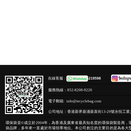
在線客服 :
65219598
服務熱線：
852-8208-9220
電子郵箱:
info@recyclebag.com
公司地址：
香港新界葵涌葵喜街13-29號永恒工業
環保袋皇©成立於2004年，為香港及廣東省最具知名度的環保袋製造商，
袋品牌，多年來一直處於市場領導地位。本公司創立的主要目的是為各大