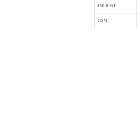
IMPRINT:
GSM: