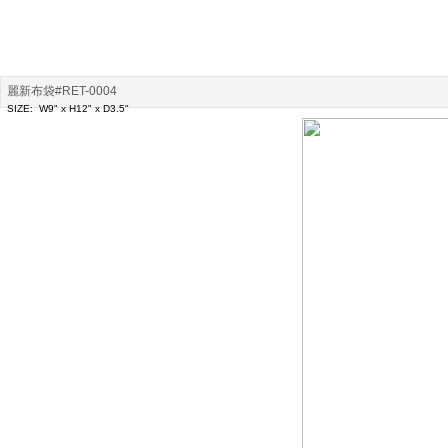
麗新布袋#RET-0004
SIZE: W9" x H12" x D3.5"