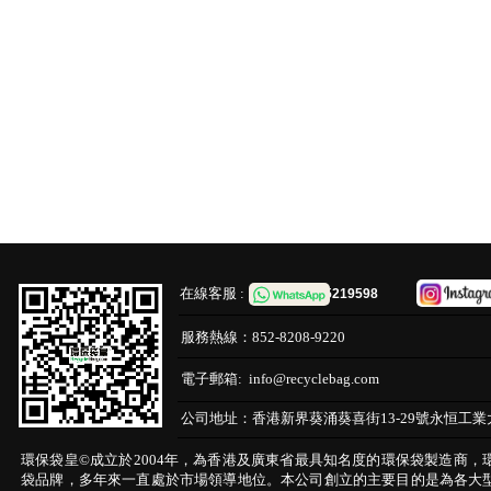
在線客服 :
65219598
服務熱線：
852-8208-9220
電子郵箱:
info@recyclebag.com
公司地址：
香港新界葵涌葵喜街13-29號永恒工業
環保袋皇©成立於2004年，為香港及廣東省最具知名度的環保袋製造商，
袋品牌，多年來一直處於市場領導地位。本公司創立的主要目的是為各大