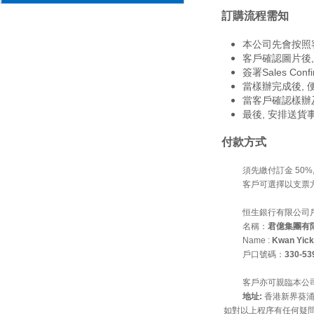
訂購流程需知
本公司先會按照
客戶確認圖片後, 
簽署Sales C
當樣辦完成後, 
當客戶確認樣辦
最後, 安排送貨
付款方式
須先繳付訂金 50
客戶可選擇以支票
恒生銀行有限公司
名稱：
君億集團有
Name :
Kwan Yick
戶口號碼：
330-53
客戶亦可親臨本公
地址:
香港新界葵涌葵
如對以上程序有任何疑問,