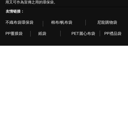
用又可作為宣傳之用的環保袋。
友情链接：
不織布袋環保袋
棉布/帆布袋
尼龍購物袋
PP覆膜袋
紙袋
PET麗心布袋
PP禮品袋
© 2003~2015 Recyclebag.com Corporation. All Rig