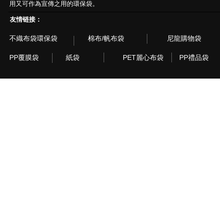
用又可作為宣傳之用的環保袋。
友情链接：
不織布袋環保袋
棉布/帆布袋
尼龍購物袋
PP覆膜袋
紙袋
PET麗心布袋
PP禮品袋
© 2003~2015 Recyclebag.com Corporation. All Rig