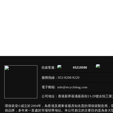
在線客服 :
65219598
服務熱線：
852-8208-9220
電子郵箱:
info@recyclebag.com
公司地址：
香港新界葵涌葵喜街13-29號永恒工業
環保袋皇©成立於2004年，為香港及廣東省最具知名度的環保袋製造商，
袋品牌，多年來一直處於市場領導地位。本公司創立的主要目的是為各大