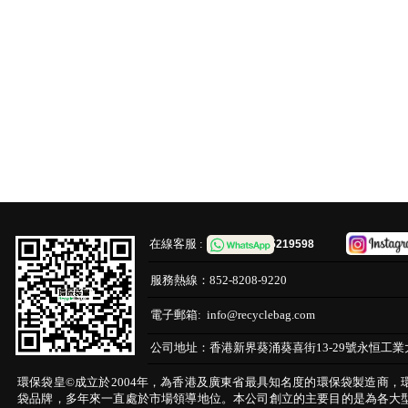
在線客服 :
65219598
服務熱線：
852-8208-9220
電子郵箱:
info@recyclebag.com
公司地址：
香港新界葵涌葵喜街13-29號永恒工業
環保袋皇©成立於2004年，為香港及廣東省最具知名度的環保袋製造商，
袋品牌，多年來一直處於市場領導地位。本公司創立的主要目的是為各大