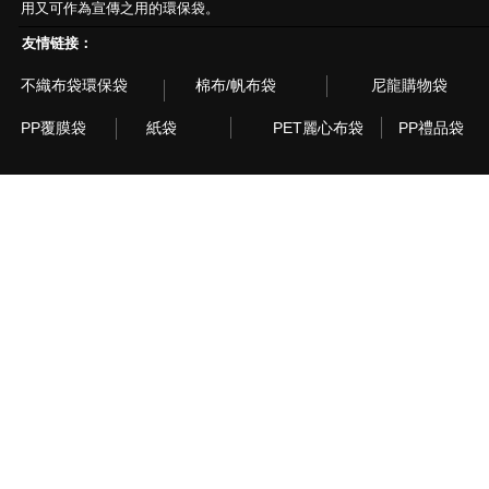
用又可作為宣傳之用的環保袋。
友情链接：
不織布袋環保袋
棉布/帆布袋
尼龍購物袋
PP覆膜袋
紙袋
PET麗心布袋
PP禮品袋
© 2003~2015 Recyclebag.com Corporation. All Rig