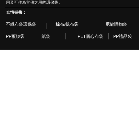
用又可作為宣傳之用的環保袋。
友情链接：
不織布袋環保袋
棉布/帆布袋
尼龍購物袋
PP覆膜袋
紙袋
PET麗心布袋
PP禮品袋
© 2003~2015 Recyclebag.com Corporation. All Rig