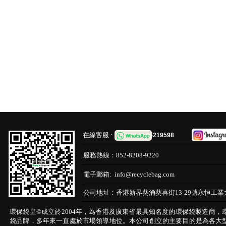
在線客服 :
65219598
服務熱線：
852-8208-9220
電子郵箱:
info@recyclebag.com
公司地址：
香港新界葵涌葵喜街13-29號永恒工業
環保袋皇©成立於2004年，為香港及廣東省最具知名度的環保袋製造商，
袋品牌，多年來一直處於市場領導地位。本公司創立的主要目的是為各大