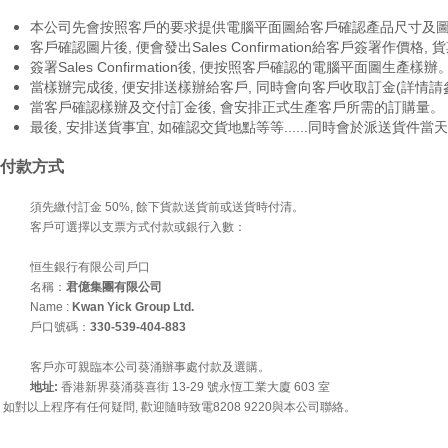
本公司先會按照客戶的要求提供電腦平面圖給客戶確認產品尺寸及
客戶確認圖片後, 便會發出Sales Confirmation給客戶簽署作價格
簽署Sales Confirmation後, 便按照客戶確認的電腦平面圖生產樣辦
當樣辦完成後, 便安排送樣辦給客戶, 同時會向客戶收取訂金(詳情請
當客戶確認樣辦及交付訂金後, 會安排正式生產客戶所需的訂購量。
最後, 安排送貨事宜, 如確認交貨地點等等......同時會於派送貨件
付款方式
須先繳付訂金 50%, 餘下貨款送貨前或送貨時付清。
客戶可選擇以支票方式付款或銀行入數：
恒生銀行有限公司戶口
名稱：
君億集團有限公司
Name :
Kwan Yick Group Ltd.
戶口號碼：
330-539-404-883
客戶亦可親臨本公司葵涌辦事處付款及選購。
地址:
香港新界葵涌葵喜街 13-29 號永恆工業大廈 603 室
如對以上程序有任何疑問, 歡迎隨時致電8208 9220與本公司聯絡。