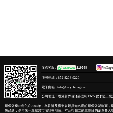
在線客服 :
65219598
服務熱線：
852-8208-9220
電子郵箱:
info@recyclebag.com
公司地址：
香港新界葵涌葵喜街13-29號永恒工業
環保袋皇©成立於2004年，為香港及廣東省最具知名度的環保袋製造商，
袋品牌，多年來一直處於市場領導地位。本公司創立的主要目的是為各大