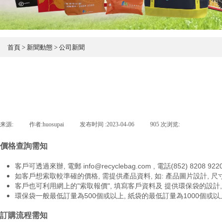
首頁 > 新聞動態 > 公司新聞
来源:
|
作者:
huosupai
|
发布时间 :
2023-04-06
|
905
次浏览:
|
價格查詢需知
客戶可透過來辦,
電郵
info@recyclebag.com
,
電話(852) 8208 922
如客戶想索取較準確的價格, 需提供產品資料, 如: 產品圖片設計, 尺寸,
客戶也可利用網上的"索取報價", 填寫客戶資料及 提供環保袋的設計
環保袋一般
最低訂量為500個或以上,
紙袋的最低訂量為1000個或以
訂購流程需知