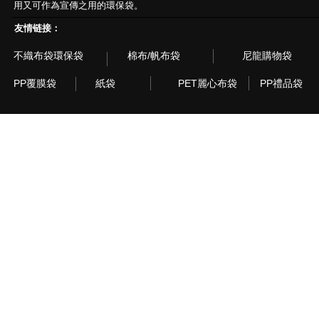
用又可作為宣傳之用的環保袋。
友情链接：
不織布袋環保袋
棉布/帆布袋
尼龍購物袋
PP覆膜袋
紙袋
PET麗心布袋
PP禮品袋
© 2003~2015 Recyclebag.com Corporation. All Rig