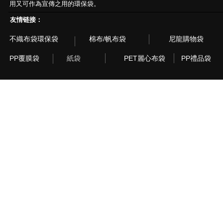
用又可作為宣傳之用的環保袋。
友情链接：
不織布袋環保袋
棉布/帆布袋
尼龍購物袋
PP覆膜袋
紙袋
PET麗心布袋
PP禮品袋
© 2003~2015 Recyclebag.com Corporation. All Rig