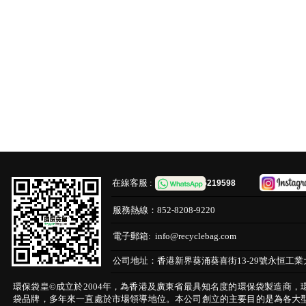
在線客服 :
65219598
服務熱線：
852-8208-9220
電子郵箱:
info@recyclebag.com
公司地址：
香港新界葵涌葵喜街13-29號永恒工業
環保袋皇©成立於2004年，為香港及廣東省最具知名度的環保袋製造商，
袋品牌，多年來一直處於市場領導地位。本公司創立的主要目的是為各大