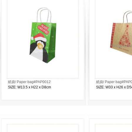
紙袋/ Paper bag#PAP0012
紙袋/ Paper bag#PAP
SIZE: W13.5 x H22 x D8cm
SIZE: W33 x H26 x D