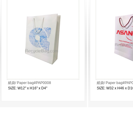
紙袋/ Paper bag#PAP0008
紙袋/ Paper bag#PAP
SIZE: W12" x H16" x D4"
SIZE: W32 x H46 x D