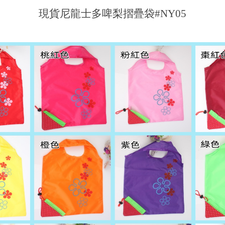
現貨尼龍士多啤梨摺疊袋#NY05