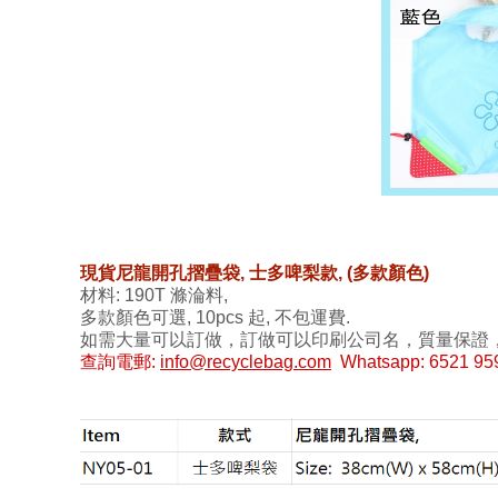
現貨尼龍開孔摺疊袋, 士多啤梨款, (多款顏色)
材料: 190T 滌淪料,
多款顏色
可選, 10pcs 起, 不包運費.
如需大量可以訂做，訂做可以印刷公司名，質量保證
查詢電郵:
info@recyclebag.com
Whatsapp: 6521 95