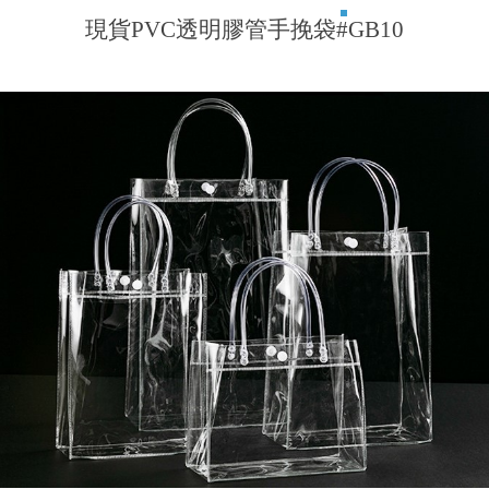
現貨PVC透明膠管手挽袋#GB10