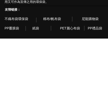
用又可作為宣傳之用的環保袋。
友情链接：
不織布袋環保袋
棉布/帆布袋
尼龍購物袋
PP覆膜袋
紙袋
PET麗心布袋
PP禮品袋
© 2003~2015 Recyclebag.com Corporation. All Rig