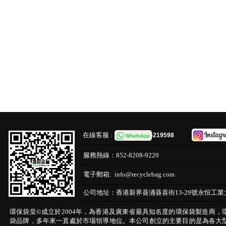
在線客服 :
65219598
服務熱線：
852-8208-9220
電子郵箱:
info@recyclebag.com
公司地址：
香港新界葵涌葵喜街13-29號永恒工業
環保袋皇©成立於2004年，為香港及廣東省最具知名度的環保袋製造商，
袋品牌，多年來一直處於市場領導地位。本公司創立的主要目的是為各大