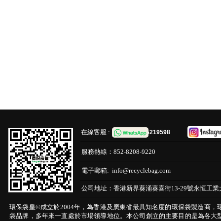
在線客服 :
65219598
服務熱線：
852-8208-9220
電子郵箱:
info@recyclebag.com
公司地址：
香港新界葵涌葵喜街13-29號永恒工業
環保袋皇©成立於2004年，為香港及廣東省最具知名度的環保袋製造商，
袋品牌，多年來一直處於市場領導地位。本公司創立的主要目的是為各大