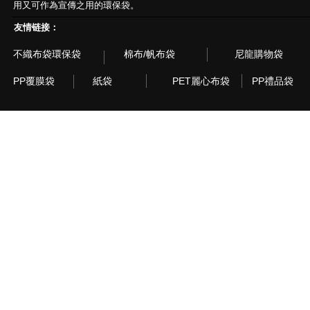
用又可作為宣傳之用的環保袋。
友情链接：
不織布袋環保袋
棉布/帆布袋
尼龍購物袋
PP覆膜袋
紙袋
PET麗心布袋
PP禮品袋
© 2003~2015 Recyclebag.com Corporation. All Rig