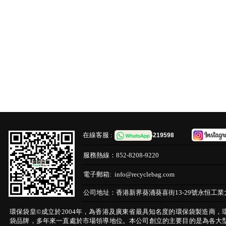
在線客服 :
65219598
服務熱線：
852-8208-9220
電子郵箱:
info@recyclebag.com
公司地址：
香港新界葵涌葵喜街13-29號永恒工業
環保袋皇©成立於2004年，為香港及廣東省最具知名度的環保袋製造商，
袋品牌，多年來一直處於市場領導地位。本公司創立的主要目的是為各大