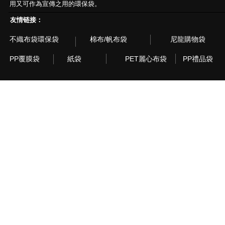
用又可作為宣傳之用的環保袋。
友情链接：
不織布袋環保袋
棉布/帆布袋
尼龍購物袋
PP覆膜袋
紙袋
PET麗心布袋
PP禮品袋
© 2003~2015 Recyclebag.com Corporation. All Rig