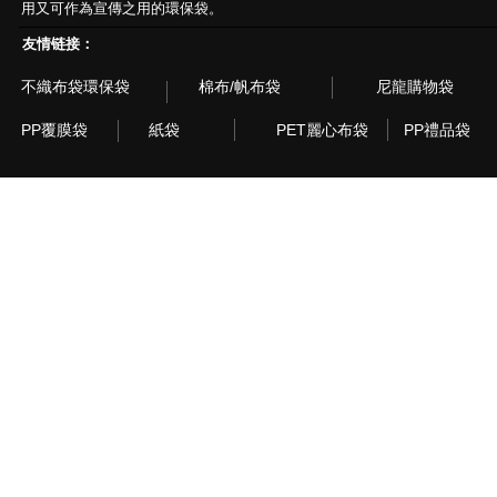
用又可作為宣傳之用的環保袋。
友情链接：
不織布袋環保袋
棉布/帆布袋
尼龍購物袋
PP覆膜袋
紙袋
PET麗心布袋
PP禮品袋
© 2003~2015 Recyclebag.com Corporation. All Rig