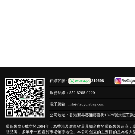
在線客服 :
65219598
服務熱線：
852-8208-9220
電子郵箱:
info@recyclebag.com
公司地址：
香港新界葵涌葵喜街13-29號永恒工業
環保袋皇©成立於2004年，為香港及廣東省最具知名度的環保袋製造商，
袋品牌，多年來一直處於市場領導地位。本公司創立的主要目的是為各大