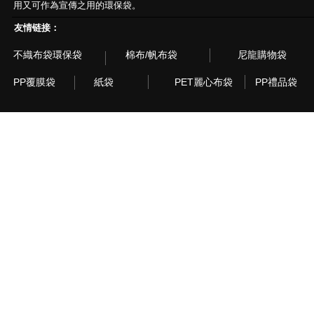
用又可作為宣傳之用的環保袋。
友情链接：
不織布袋環保袋
棉布/帆布袋
尼龍購物袋
PP覆膜袋
紙袋
PET麗心布袋
PP禮品袋
© 2003~2015 Recyclebag.com Corporation. All Rig