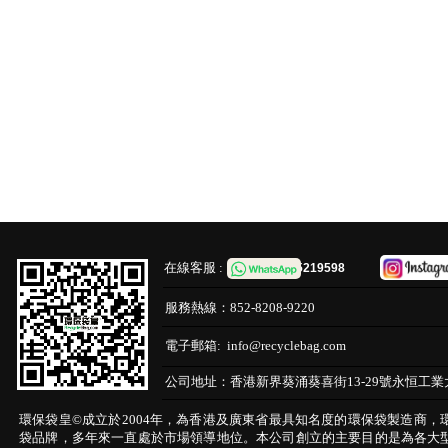
在線客服 :
65219598
服務熱線：
852-8208-9220
電子郵箱:
info@recyclebag.com
公司地址：
香港新界葵涌葵喜街13-29號永恒工業
環保袋皇©成立於2004年，為香港及廣東省最具知名度的環保袋製造商，
袋品牌，多年來一直處於市場領導地位。本公司創立的主要目的是為各大