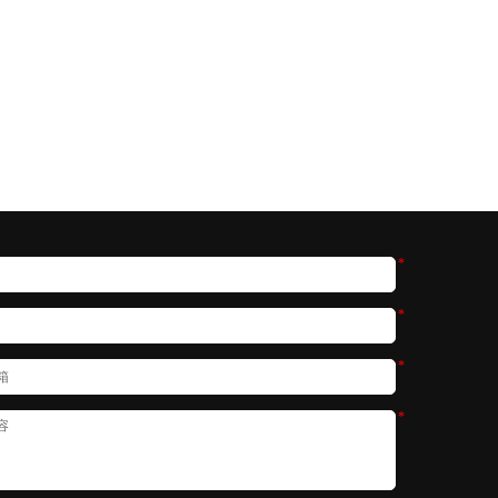
*
*
*
*