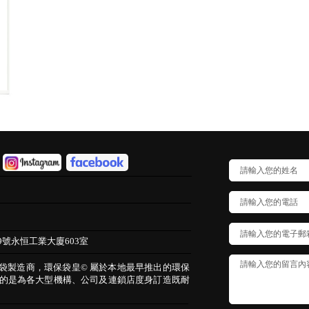
9號永恒工業大廈603室
保袋製造商，環保袋皇© 屬於本地最早推出的環保
的是為各大型機構、公司及連鎖店度身訂造既耐