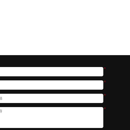
*
*
*
*