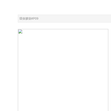
環保膠袋#P09