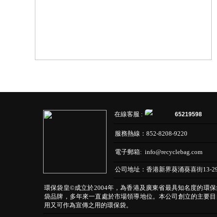
在線客服 :
65219598
服務熱線：
852-8208-9220
電子郵箱:
info@recyclebag.com
公司地址：
香港新界葵涌葵喜街13-2
環保袋皇©成立於2004年，為香港及廣東省最具知名度的環
袋品牌，多年來一直處於市場領導地位。本公司創立的主要目
用又可作為宣傳之用的環保袋。