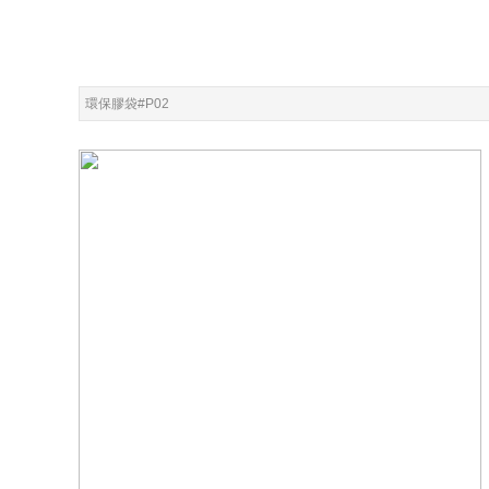
環保膠袋#P02