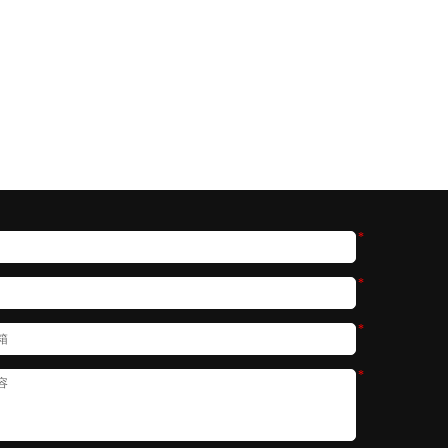
*
*
*
*