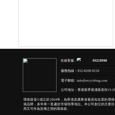
在線客服 :
65219598
服務熱線：
852-8208-9220
電子郵箱:
info@recyclebag.com
公司地址：
香港新界葵涌葵喜街13-2
環保袋皇©成立於2004年，為香港及廣東省最具知名度的環
袋品牌，多年來一直處於市場領導地位。本公司創立的主要目
用又可作為宣傳之用的環保袋。