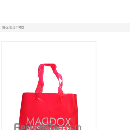
環保膠袋#P03