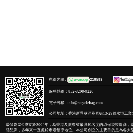
在線客服 :
65219598
服務熱線：
852-8208-9220
電子郵箱:
info@recyclebag.com
公司地址：
香港新界葵涌葵喜街13-29號永恒工業
環保袋皇©成立於2004年，為香港及廣東省最具知名度的環保袋製造商，
袋品牌，多年來一直處於市場領導地位。本公司創立的主要目的是為各大