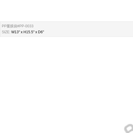
PP覆膜袋#PP-0033
SIZE:
W13" x H15.5" x D6"