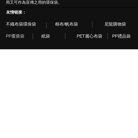
用又可作為宣傳之用的環保袋。
友情链接：
不織布袋環保袋
棉布/帆布袋
尼龍購物袋
PP覆膜袋
紙袋
PET麗心布袋
PP禮品袋
© 2003~2015 Recyclebag.com Corporation. All Rig