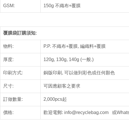
GSM:
150g
不織布
+覆膜
覆膜袋訂購須知:
物料:
P.P. 不織布+覆膜, 編織料+覆膜
厚度:
120g, 130g, 140g (一般.)
印刷方式:
銅版印刷, 可以做到彩色或任何顏色
尺寸:
可因應顧客之要求
訂做數量:
2,000pcs起
價格:
歡迎電郵: info@recyclebag.com 或Whats