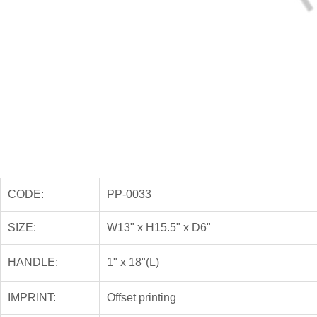
CODE:
PP-0033
SIZE:
W13" x H15.5" x D6"
HANDLE:
1" x 18"(L)
IMPRINT:
Offset printing