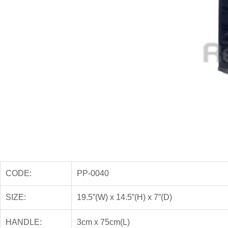
CODE:
PP-0040
SIZE:
19.5”(W) x 14.5”(H) x 7”(D)
HANDLE:
3cm x 75cm(L)