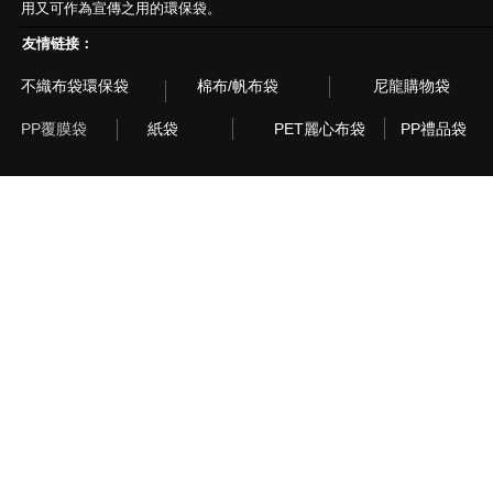
用又可作為宣傳之用的環保袋。
友情链接：
不織布袋環保袋
棉布/帆布袋
尼龍購物袋
PP覆膜袋
紙袋
PET麗心布袋
PP禮品袋
© 2003~2015 Recyclebag.com Corporation. All Rig