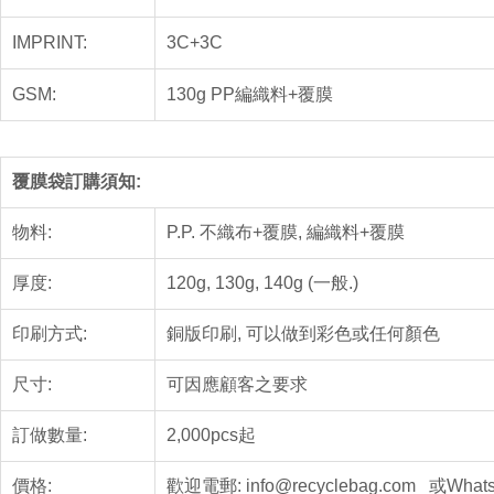
IMPRINT:
3C+3C
GSM:
130g PP編織料+覆膜
覆膜袋訂購須知:
物料:
P.P. 不織布+覆膜, 編織料+覆膜
厚度:
120g, 130g, 140g (一般.)
印刷方式:
銅版印刷, 可以做到彩色或任何顏色
尺寸:
可因應顧客之要求
訂做數量:
2,000pcs起
價格:
歡迎電郵: info@recyclebag.com 或Whats