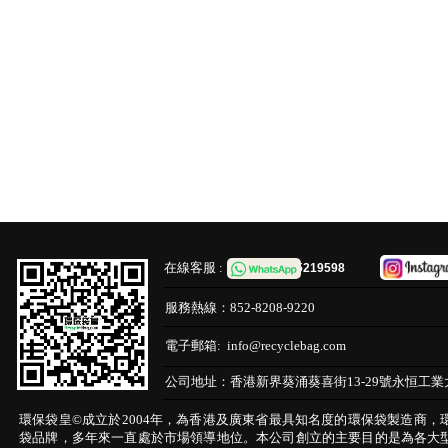
在線客服 :
65219598
服務熱線：
852-8208-9220
電子郵箱:
info@recyclebag.com
公司地址：
香港新界葵涌葵喜街13-29號永恒工業
環保袋皇©成立於2004年，為香港及廣東省最具知名度的環保袋製造商，
袋品牌，多年來一直處於市場領導地位。本公司創立的主要目的是為各大