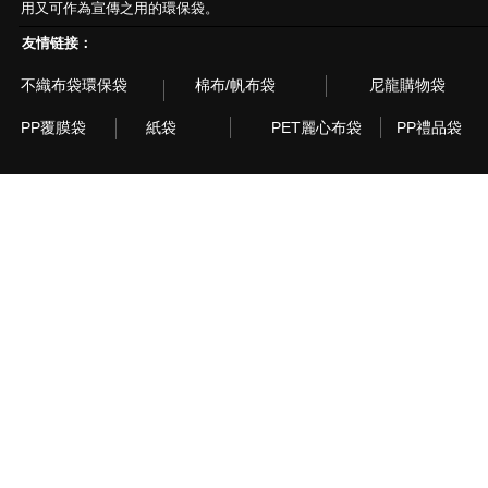
用又可作為宣傳之用的環保袋。
友情链接：
不織布袋環保袋
棉布/帆布袋
尼龍購物袋
PP覆膜袋
紙袋
PET麗心布袋
PP禮品袋
© 2003~2015 Recyclebag.com Corporation. All Rig