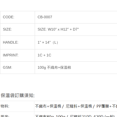
CODE:
CB-0007
SIZE:
SIZE:
W10" x H12" + D7"
HANDLE:
1" × 14"（L）
IMPRINT:
1C + 1C
GSM:
100g 不織布+保溫棉