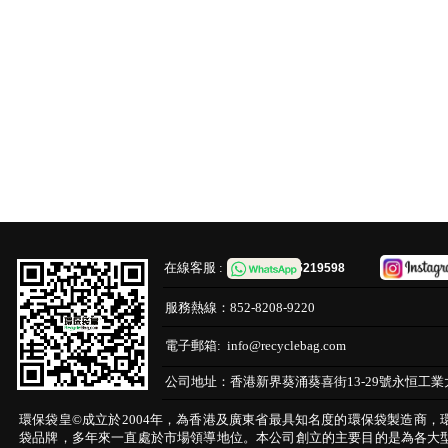
在線客服 :
65219598
服務熱線：
852-8208-9220
電子郵箱:
info@recyclebag.com
公司地址：
香港新界葵涌葵喜街13-29號永恒工業
環保袋皇©成立於2004年，為香港及廣東省最具知名度的環保袋製造商，
袋品牌，多年來一直處於市場領導地位。本公司創立的主要目的是為各大