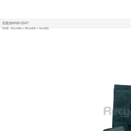
尼龍袋#NB-0047
SIZE: 42cmW) x 36cm(H) + 9cm(D)