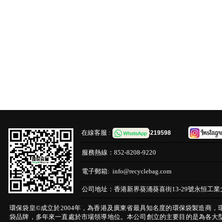
在線客服 :
65219598
服務熱線：
852-8208-9220
電子郵箱:
info@recyclebag.com
公司地址：
香港新界葵涌葵喜街13-29號永恒工業
環保袋皇©成立於2004年，為香港及廣東省最具知名度的環保袋製造商，
袋品牌，多年來一直處於市場領導地位。本公司創立的主要目的是為各大