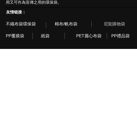
用又可作為宣傳之用的環保袋。
友情链接：
不織布袋環保袋
棉布/帆布袋
尼龍購物袋
PP覆膜袋
紙袋
PET麗心布袋
PP禮品袋
© 2003~2015 Recyclebag.com Corporation. All Rig