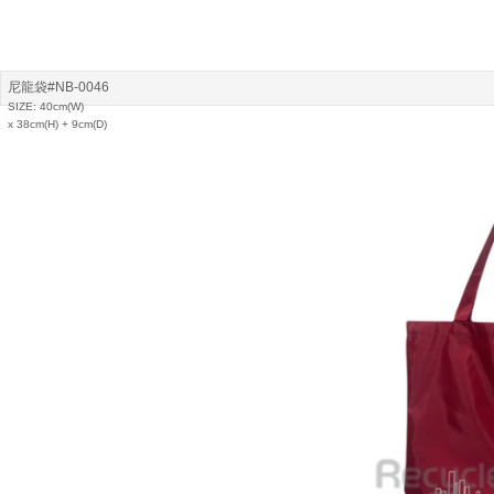
尼龍袋#NB-0046
SIZE: 40cm(W)
x 38cm(H) + 9cm(D)