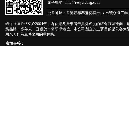
電子郵箱:
info@recyclebag.com
公司地址：
香港新界葵涌葵喜街13-29號永恒工業
環保袋皇©成立於2004年，為香港及廣東省最具知名度的環保袋製造商，
袋品牌，多年來一直處於市場領導地位。本公司創立的主要目的是為各大
用又可作為宣傳之用的環保袋。
友情链接：
不織布袋環保袋
棉布/帆布袋
尼龍購物袋
PP覆膜袋
紙袋
PET麗心布袋
PP禮品袋
© 2003~2015 Recyclebag.com Corporation. All Rig