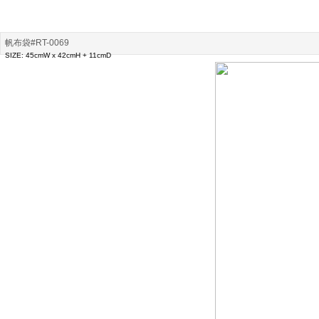
帆布袋#RT-0069
SIZE: 45cmW x 42cmH + 11cmD